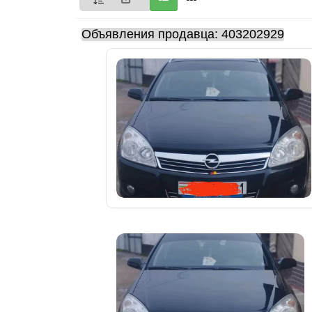
Мои
Объявления продавца: 403202929
объявления
0
Избранные
объявления
0
На
модерации
0
Скрытые
объявления
0
Скрытые
0
Повторно