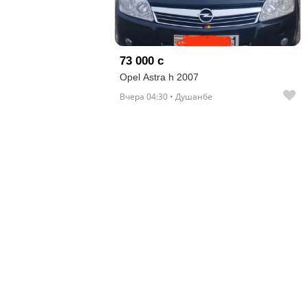
отправленные
объявления
0
73 000 с
Opel Astra h 2007
Сделка
Вчера 04:30 • Душанбе
Настройки
аккаунта
Выйти