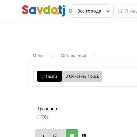
Меню
Объявления
Панель
Найти
Очистить Поиск
приборов
Профиль
Посмотреть
Транспорт
Разместить
(176)
объявление
членство