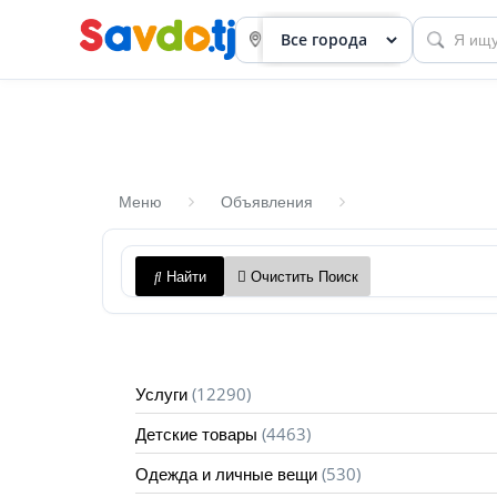
Меню
Объявления
Панель
Найти
Очистить Поиск
приборов
Профиль
Посмотреть
(12290)
Услуги
Разместить
(4463)
Детские товары
объявление
(530)
Одежда и личные вещи
членство