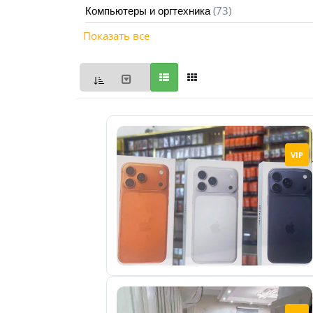
(73)
Компьютеры и оргтехника
Мои
Показать все
объявления
0
Избранные
объявления
0
На
VIP
модерации
0
Скрытые
объявления
0
Скрытые
0
Повторно