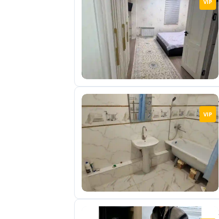
VIP
отправленные
объявления
0
Сделка
Настройки
аккаунта
Выйти
VIP