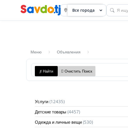
Меню
Объявления
Панель
Найти
Очистить Поиск
приборов
Профиль
Посмотреть
(12435)
Услуги
Разместить
(4457)
Детские товары
объявление
(530)
Одежда и личные вещи
членство