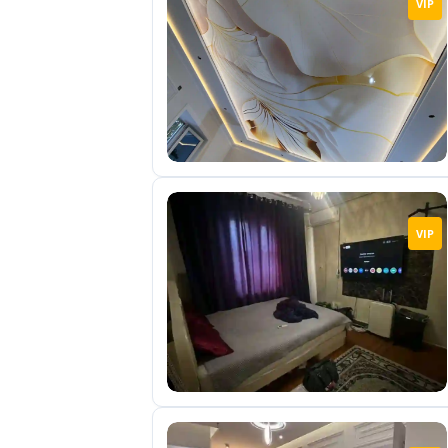
VIP
отправленные
объявления
0
Сделка
Настройки
аккаунта
Выйти
VIP