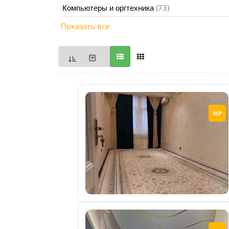
(73)
Компьютеры и оргтехника
Мои
Показать все
объявления
0
Избранные
объявления
0
На
VIP
модерации
0
Скрытые
объявления
0
Скрытые
0
Повторно