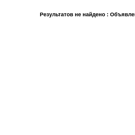
Мои
Результатов не найдено : Объявле
объявления
0
Избранные
объявления
0
На
модерации
0
Скрытые
объявления
0
Скрытые
0
Повторно