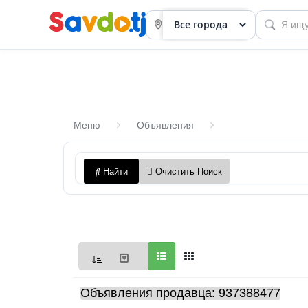
Меню
Объявления
Панель
Найти
Очистить Поиск
приборов
Профиль
Посмотреть
Разместить
объявление
Объявления продавца: 937388477
членство