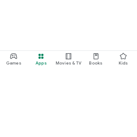
Games
Apps
Movies & TV
Books
Kids
Google Play
Play Pass
Play Points