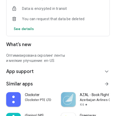
Data is encrypted in transit
You can request that data be deleted
See details
What’s new
Оптимизирована скролинг ленты
и мелкие улучшение: en-US
App support
expand_more
Similar apps
arrow_forward
Clockster
AZAL - Book Flight Tic
Clockster PTE LTD
Azerbaijan Airlines CJS
4.6
star
iSpring LMS
Greenway