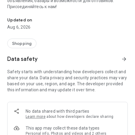
объявления, базары и возможности для оптовиков.
Присоединяйтесь к нам!
Savdo.tj Купля-продажа квартир, автомобилей, смартфонов, 
Updated on
Aug 6, 2026
Shopping
Data safety
arrow_forward
Safety starts with understanding how developers collect and
share your data. Data privacy and security practices may vary
based on your use, region, and age. The developer provided
this information and may update it over time.
No data shared with third parties
Learn more
about how developers declare sharing
This app may collect these data types
Personal info, Photos and videos and 2 others