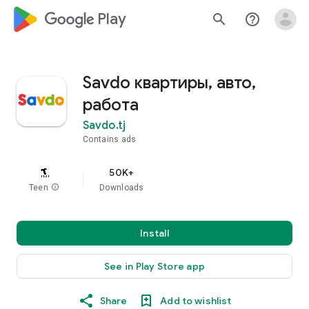
google_logo Play
search
help_outline
Savdo квартиры, авто,
работа
Savdo.tj
Contains ads
50K+
Teen
info
Downloads
Install
See in Play Store app
Share
Add to wishlist