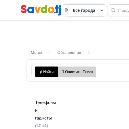
Меню
Объявления
Панель
Найти
Очистить Поиск
приборов
Профиль
Посмотреть
Телефоны
Разместить
и
объявление
гаджеты
(3044)
членство