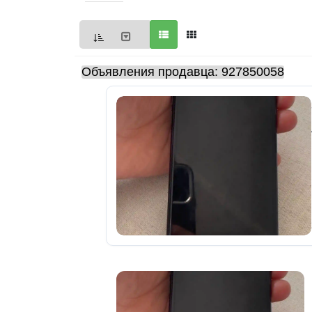
Мои
объявления
0
Объявления продавца: 927850058
Избранные
объявления
0
На
модерации
0
Скрытые
объявления
0
Скрытые
0
Повторно