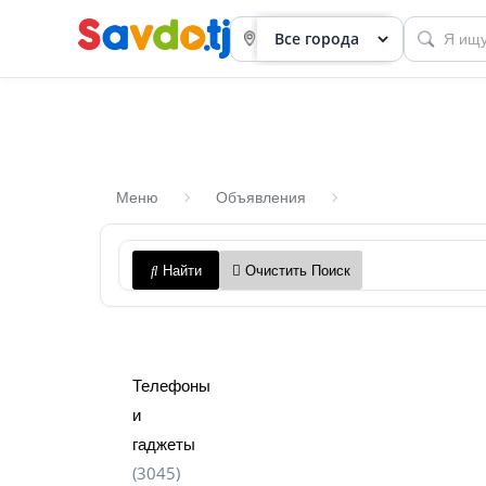
Меню
Объявления
Панель
Найти
Очистить Поиск
приборов
Профиль
Посмотреть
Телефоны
Разместить
и
объявление
гаджеты
(3045)
членство