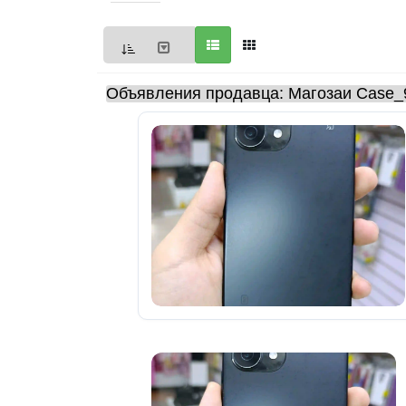
Мои
объявления
0
Объявления продавца: Магозаи Case_
Избранные
объявления
0
На
модерации
0
Скрытые
объявления
0
Скрытые
0
Повторно