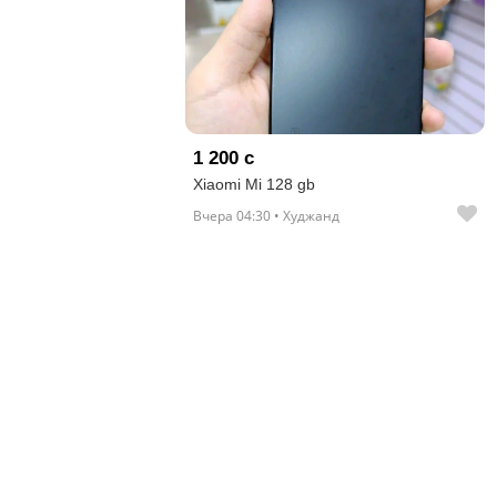
отправленные
объявления
0
Сделка
1 200 с
Настройки
Xiaomi Mi 128 gb
аккаунта
Вчера 04:30 • Худжанд
Выйти