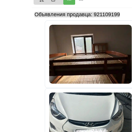
Мои
Объявления продавца: 921109199
объявления
0
Избранные
объявления
0
На
модерации
0
Скрытые
объявления
0
Скрытые
0
Повторно