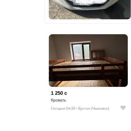
отправленные
объявления
0
Сделка
Настройки
аккаунта
Выйти
1 250 с
Кровать
Сегодня 04:30 • Бустон (Чкаловск)