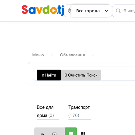
Меню
Объявления
Панель
Найти
Очистить Поиск
приборов
Профиль
Посмотреть
Все для
Транспорт
Разместить
(0)
(176)
дома
объявление
членство