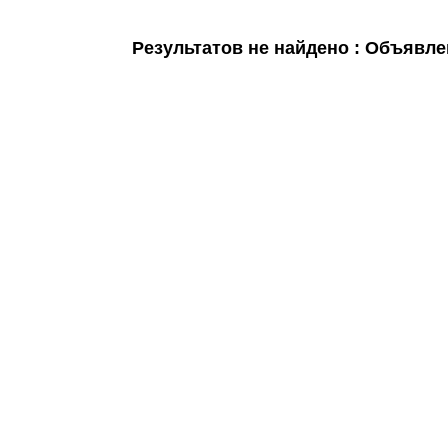
Мои
Результатов не найдено : Объявле
объявления
0
Избранные
объявления
0
На
модерации
0
Скрытые
объявления
0
Скрытые
0
Повторно