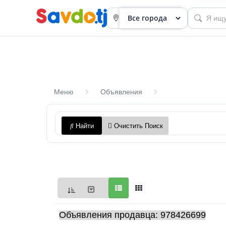
Меню
Объявления
Панель
Найти
Очистить Поиск
приборов
Профиль
Посмотреть
Разместить
объявление
Объявления продавца: 978426699
членство