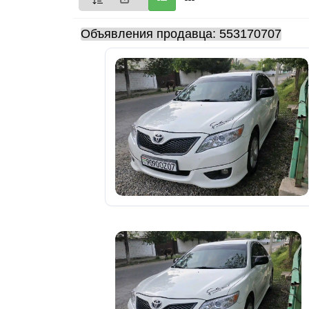
Мои
Объявления продавца: 553170707
объявления
0
Избранные
объявления
0
На
модерации
0
Скрытые
объявления
0
Скрытые
0
Повторно