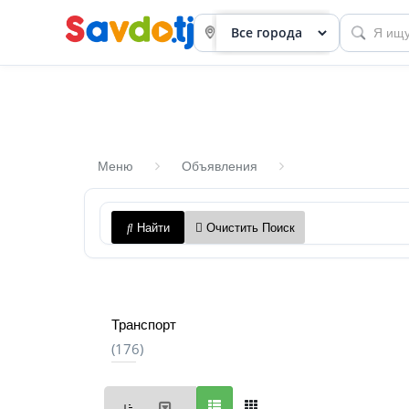
Меню
Объявления
Панель
Найти
Очистить Поиск
приборов
Профиль
Посмотреть
Транспорт
Разместить
(176)
объявление
членство