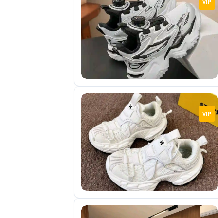
VIP
отправленные
объявления
0
Сделка
Настройки
аккаунта
Выйти
VIP