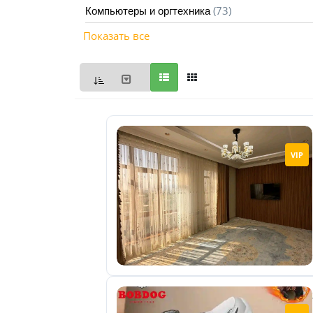
(73)
Компьютеры и оргтехника
Мои
Показать все
объявления
0
Избранные
объявления
0
На
VIP
модерации
0
Скрытые
объявления
0
Скрытые
0
Повторно