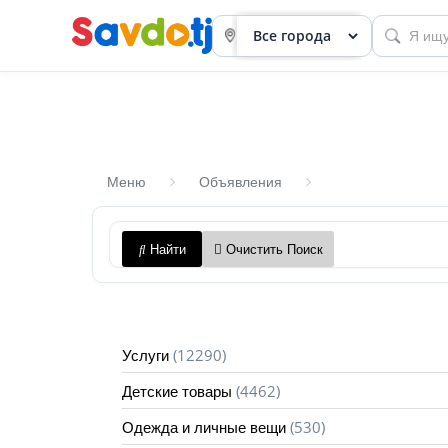
Меню
Объявления
Панель
Найти
Очистить Поиск
приборов
Профиль
Посмотреть
(12290)
Услуги
Разместить
(4462)
Детские товары
объявление
(530)
Одежда и личные вещи
членство