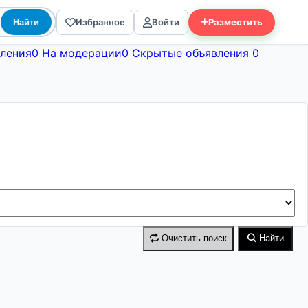
Избранное
Войти
Разместить
Найти
ления
0
На модерации
0
Скрытые объявления
0
Очистить поиск
Найти