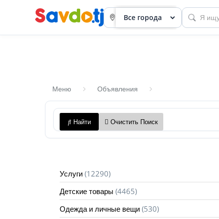
Меню
Объявления
Панель
Найти
Очистить Поиск
приборов
Профиль
Посмотреть
(12290)
Услуги
Разместить
(4465)
Детские товары
объявление
(530)
Одежда и личные вещи
членство