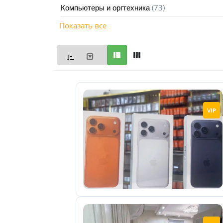
(73)
Компьютеры и оргтехника
Мои
Показать все
объявления
0
Избранные
объявления
0
На
VIP
модерации
0
Скрытые
объявления
0
Скрытые
0
Повторно