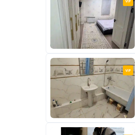
VIP
отправленные
объявления
0
Сделка
Настройки
аккаунта
Выйти
VIP