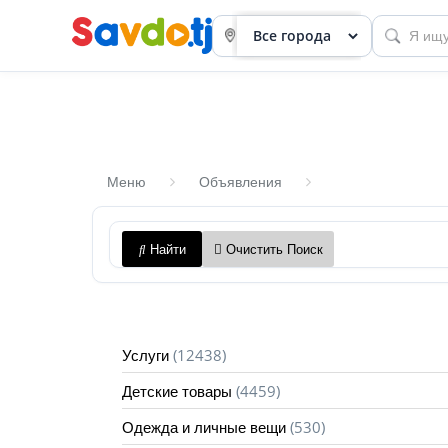
Меню
Объявления
Панель
Найти
Очистить Поиск
приборов
Профиль
Посмотреть
(12438)
Услуги
Разместить
(4459)
Детские товары
объявление
(530)
Одежда и личные вещи
членство