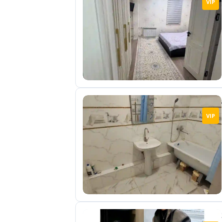
VIP
отправленные
объявления
0
Сделка
Настройки
аккаунта
Выйти
VIP