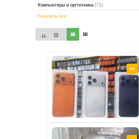
(73)
Компьютеры и оргтехника
Мои
Показать все
объявления
0
Избранные
объявления
0
На
VIP
модерации
0
Скрытые
объявления
0
Скрытые
0
Повторно