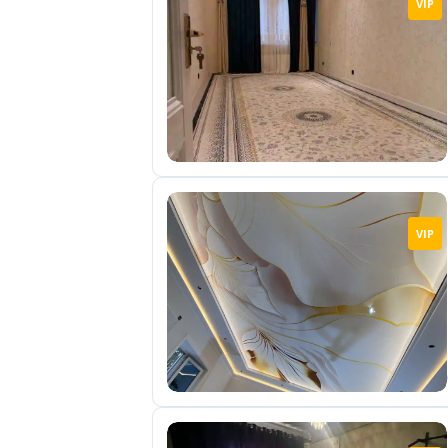
VIP
отправленные
объявления
0
Сделка
Настройки
аккаунта
Выйти
VIP