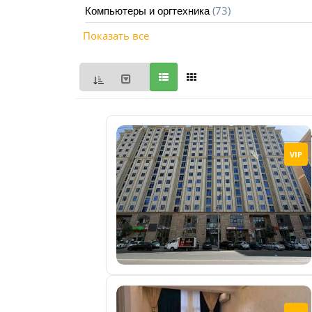
(73)
Компьютеры и оргтехника
Мои
Показать все
объявления
0
Избранные
объявления
0
На
VIP
модерации
0
Скрытые
объявления
0
Скрытые
0
Повторно