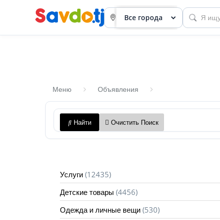
Меню
Объявления
Панель
Найти
Очистить Поиск
приборов
Профиль
Посмотреть
(12435)
Услуги
Разместить
(4456)
Детские товары
объявление
(530)
Одежда и личные вещи
членство