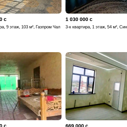
0 с
1 030 000 с
ра, 9 этаж, 103 м², Газпром Чал
3-к квартира, 1 этаж, 54 м², Си
0 с
669 000 с