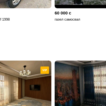
60 000 с
 f 1998
газел самосвал
VIP