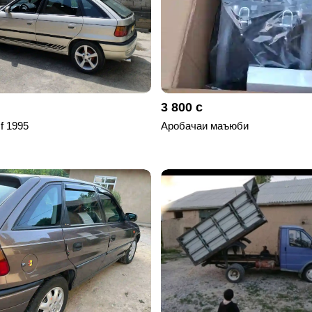
3 800 с
 f 1995
Аробачаи маъюби