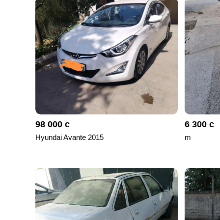
отправленные
объявления
0
Сделка
Настройки
аккаунта
Выйти
98 000 с
6 300 с
Hyundai Avante 2015
m