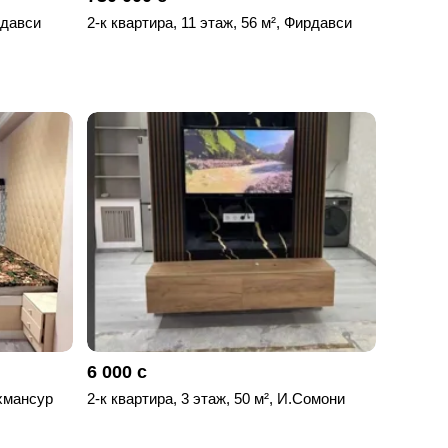
рдавси
2-к квартира, 11 этаж, 56 м², Фирдавси
6 000 с
охмансур
2-к квартира, 3 этаж, 50 м², И.Сомони