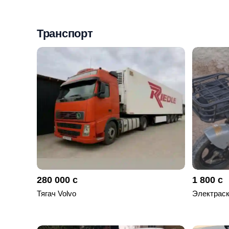
Мои
объявления
Транспорт
0
Избранные
объявления
0
На
модерации
0
Скрытые
объявления
280 000 с
1 800 с
0
Тягач Volvo
Электраск
Скрытые
0
Повторно