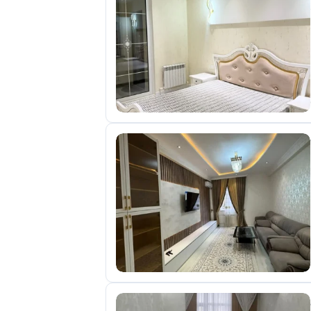
отправленные
объявления
0
Сделка
Настройки
аккаунта
Выйти