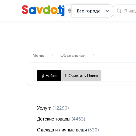
Меню
Объявления
Панель
Найти
Очистить Поиск
приборов
Профиль
Посмотреть
(12290)
Услуги
Разместить
(4463)
Детские товары
объявление
(530)
Одежда и личные вещи
членство