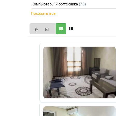
(73)
Компьютеры и оргтехника
Мои
Показать все
объявления
0
Избранные
объявления
0
На
модерации
0
Скрытые
объявления
0
Скрытые
0
Повторно