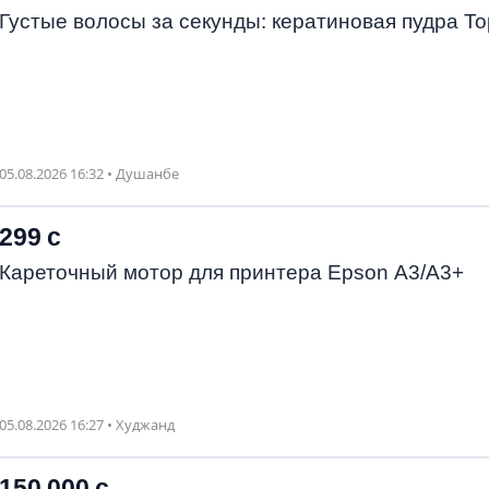
Густые волосы за секунды: кератиновая пудра To
05.08.2026 16:32 • Душанбе
299 с
Кареточный мотор для принтера Epson A3/А3+
05.08.2026 16:27 • Худжанд
150 000 с