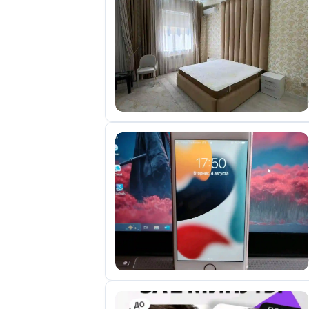
отправленные
объявления
0
Сделка
Настройки
аккаунта
Выйти