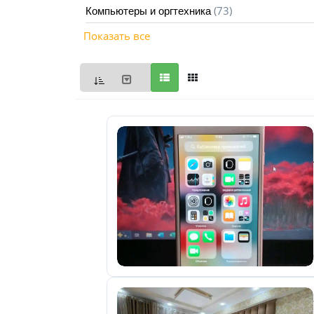
(73)
Компьютеры и оргтехника
Мои
Показать все
объявления
0
Избранные
объявления
0
На
модерации
0
Скрытые
объявления
0
Скрытые
0
Повторно