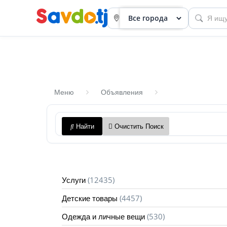
Меню
Объявления
Панель
Найти
Очистить Поиск
приборов
Профиль
Посмотреть
(12435)
Услуги
Разместить
(4457)
Детские товары
объявление
(530)
Одежда и личные вещи
членство