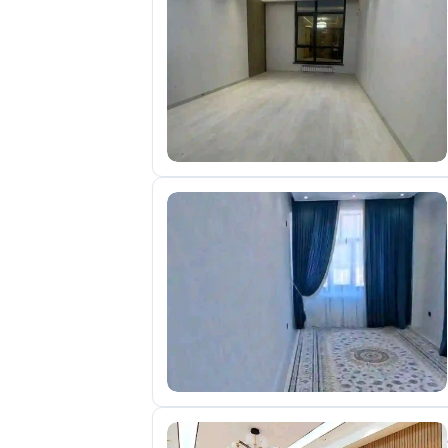
отправленные
объявления
0
Сделка
Настройки
аккаунта
Выйти