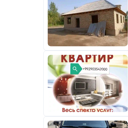
отправленные
объявления
0
Сделка
Настройки
аккаунта
Выйти