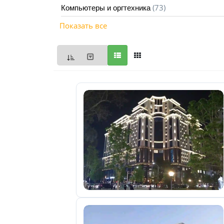
(73)
Компьютеры и оргтехника
Мои
Показать все
объявления
0
Избранные
объявления
0
На
модерации
0
Скрытые
объявления
0
Скрытые
0
Повторно