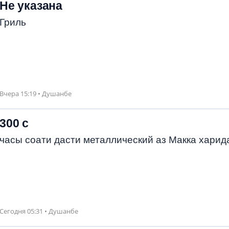
Не указана
Гриль
Вчера 15:19 • Душанбе
300 с
часы соати дасти металлический аз Макка харид
Сегодня 05:31 • Душанбе