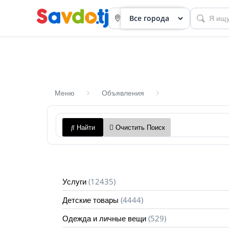
Меню
Объявления
Панель
Найти
Очистить Поиск
приборов
Профиль
Посмотреть
(12435)
Услуги
Разместить
(4444)
Детские товары
объявление
(529)
Одежда и личные вещи
членство