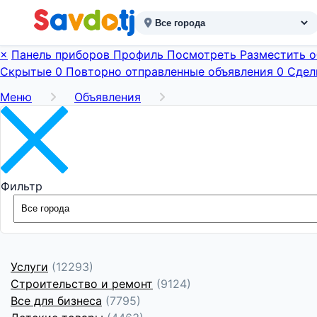
×
Панель приборов
Профиль Посмотреть
Разместить 
Скрытые
0
Повторно отправленные объявления
0
Сдел
Меню
Объявления
Фильтр
Услуги
(12293)
Строительство и ремонт
(9124)
Все для бизнеса
(7795)