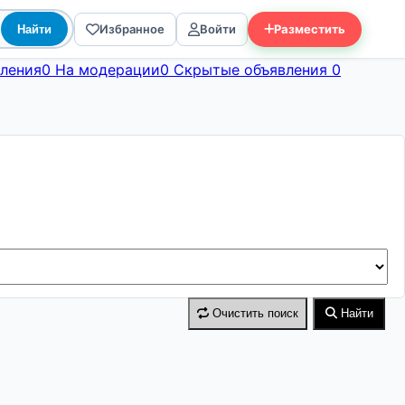
Избранное
Войти
Разместить
Найти
ления
0
На модерации
0
Скрытые объявления
0
Очистить поиск
Найти