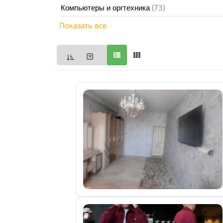
(73)
Компьютеры и оргтехника
Мои
Показать все
объявления
0
Избранные
объявления
0
На
модерации
0
Скрытые
объявления
0
Скрытые
0
Повторно