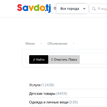
Меню
Объявления
Панель
Найти
Очистить Поиск
приборов
Профиль
Посмотреть
(12438)
Услуги
Разместить
(4459)
Детские товары
объявление
(530)
Одежда и личные вещи
членство