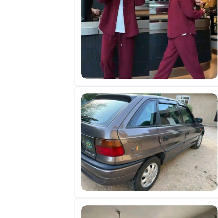
отправленные
объявления
0
Сделка
Настройки
аккаунта
Выйти