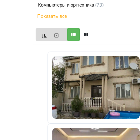
(73)
Компьютеры и оргтехника
Мои
Показать все
объявления
0
Избранные
объявления
0
На
модерации
0
Скрытые
объявления
0
Скрытые
0
Повторно