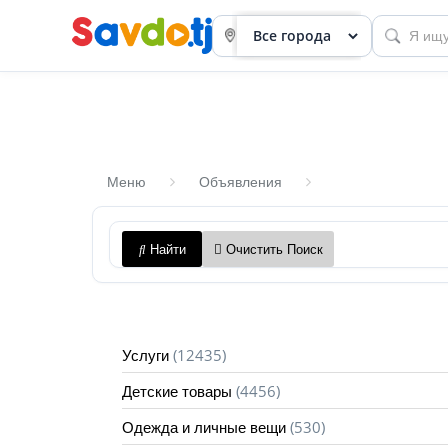
Меню
Объявления
Панель
Найти
Очистить Поиск
приборов
Профиль
Посмотреть
(12435)
Услуги
Разместить
(4456)
Детские товары
объявление
(530)
Одежда и личные вещи
членство