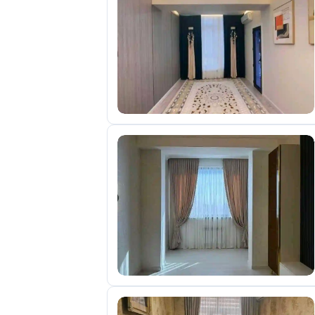
отправленные
объявления
0
Сделка
Настройки
аккаунта
Выйти