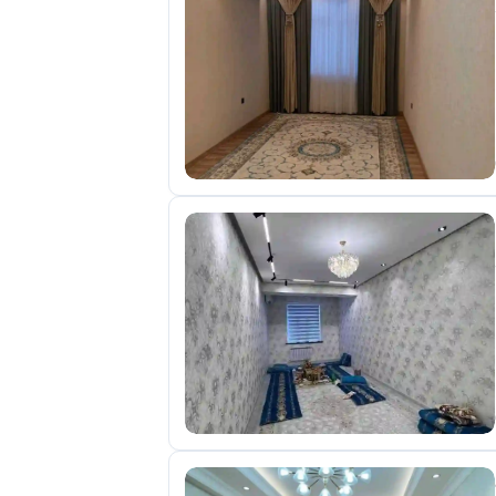
отправленные
объявления
0
Сделка
Настройки
аккаунта
Выйти