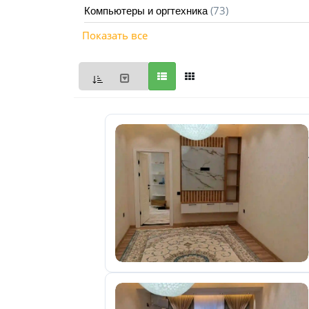
(73)
Компьютеры и оргтехника
Мои
Показать все
объявления
0
Избранные
объявления
0
На
модерации
0
Скрытые
объявления
0
Скрытые
0
Повторно