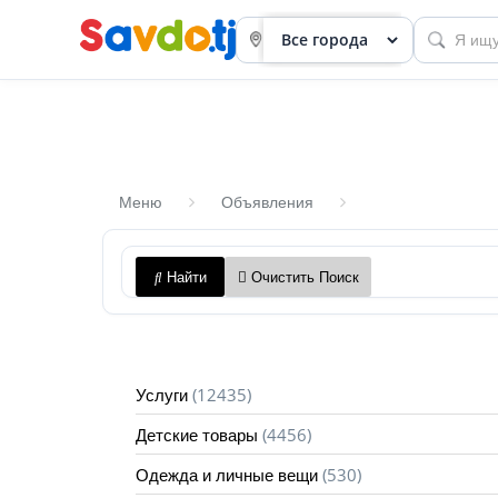
Меню
Объявления
Панель
Найти
Очистить Поиск
приборов
Профиль
Посмотреть
(12435)
Услуги
Разместить
(4456)
Детские товары
объявление
(530)
Одежда и личные вещи
членство