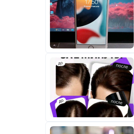
отправленные
объявления
0
Сделка
Настройки
аккаунта
Выйти