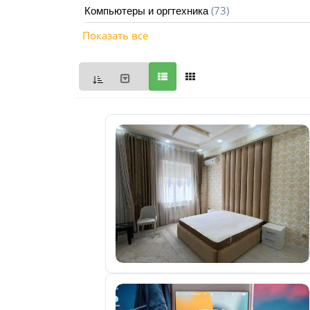
(73)
Компьютеры и оргтехника
Мои
Показать все
объявления
0
Избранные
объявления
0
На
модерации
0
Скрытые
объявления
0
Скрытые
0
Повторно