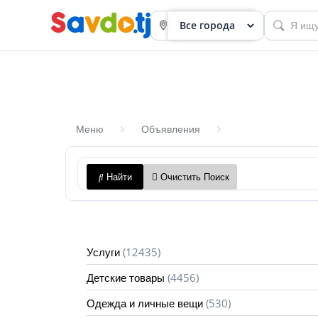
Меню
Объявления
Панель
Найти
Очистить Поиск
приборов
Профиль
Посмотреть
(12435)
Услуги
Разместить
(4456)
Детские товары
объявление
(530)
Одежда и личные вещи
членство