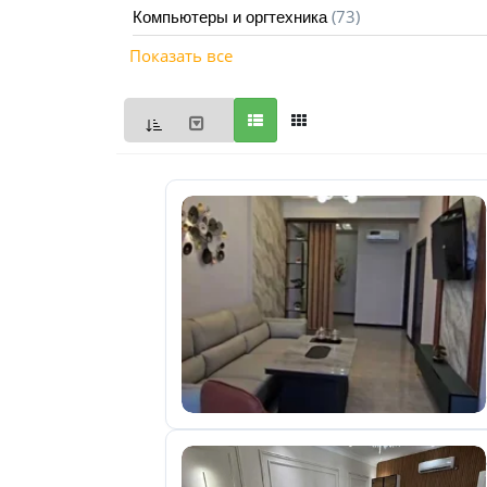
(73)
Компьютеры и оргтехника
Мои
Показать все
объявления
0
Избранные
объявления
0
На
модерации
0
Скрытые
объявления
0
Скрытые
0
Повторно