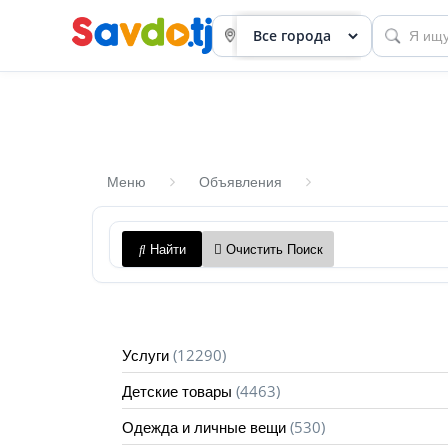
Меню
Объявления
Панель
Найти
Очистить Поиск
приборов
Профиль
Посмотреть
(12290)
Услуги
Разместить
(4463)
Детские товары
объявление
(530)
Одежда и личные вещи
членство