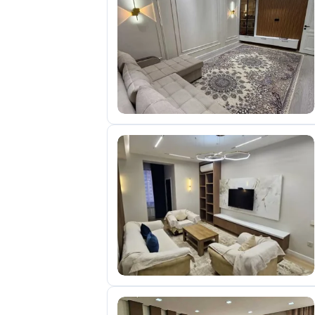
отправленные
объявления
0
Сделка
Настройки
аккаунта
Выйти