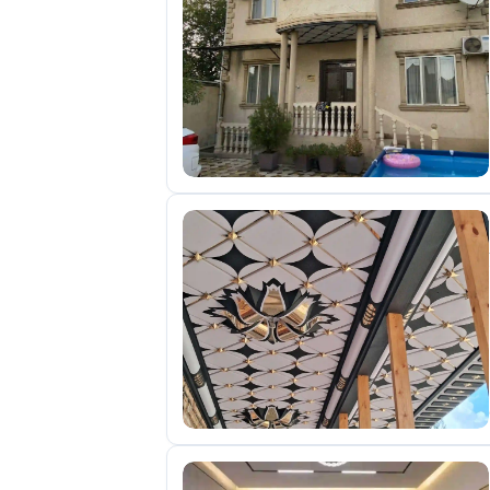
отправленные
объявления
0
Сделка
Настройки
аккаунта
Выйти