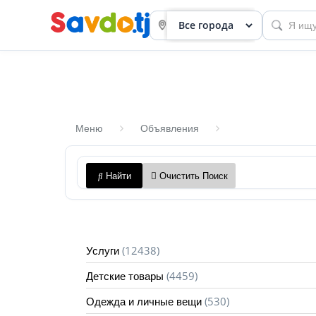
Меню
Объявления
Панель
Найти
Очистить Поиск
приборов
Профиль
Посмотреть
(12438)
Услуги
Разместить
(4459)
Детские товары
объявление
(530)
Одежда и личные вещи
членство