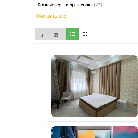
(73)
Компьютеры и оргтехника
Мои
Показать все
объявления
0
Избранные
объявления
0
На
модерации
0
Скрытые
объявления
0
Скрытые
0
Повторно