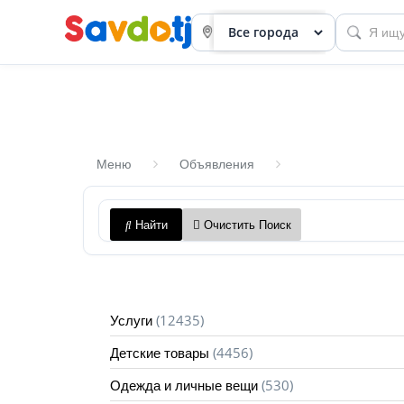
Меню
Объявления
Панель
Найти
Очистить Поиск
приборов
Профиль
Посмотреть
(12435)
Услуги
Разместить
(4456)
Детские товары
объявление
(530)
Одежда и личные вещи
членство