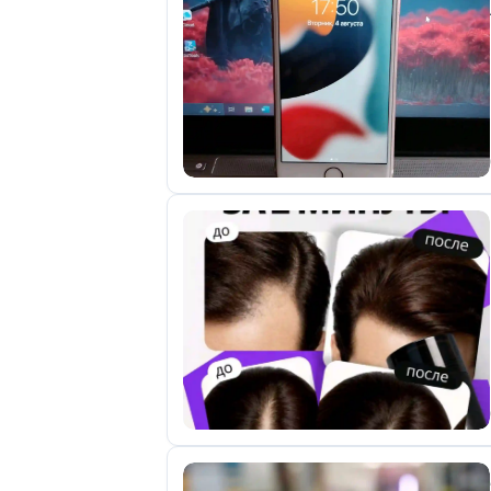
отправленные
объявления
0
Сделка
Настройки
аккаунта
Выйти