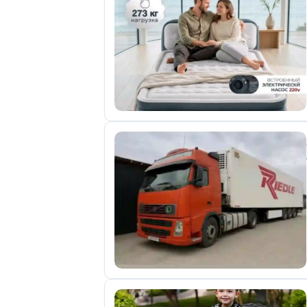
отправленные
объявления
0
Сделка
Настройки
аккаунта
Выйти