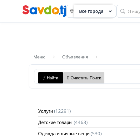
Меню
Объявления
Панель
Найти
Очистить Поиск
приборов
Профиль
Посмотреть
(12291)
Услуги
Разместить
(4463)
Детские товары
объявление
(530)
Одежда и личные вещи
членство