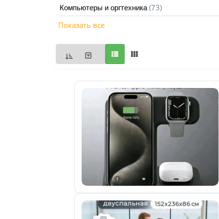
(73)
Компьютеры и оргтехника
Мои
Показать все
объявления
0
Избранные
объявления
0
На
модерации
0
Скрытые
объявления
0
Скрытые
0
Повторно