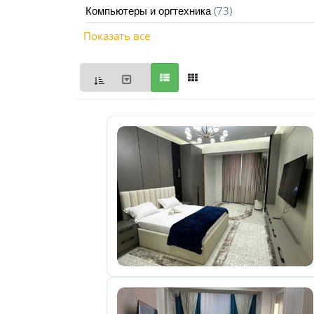
(73)
Компьютеры и оргтехника
Мои
Показать все
объявления
0
Избранные
объявления
0
На
модерации
0
Скрытые
объявления
0
Скрытые
0
Повторно