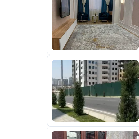
отправленные
объявления
0
Сделка
Настройки
аккаунта
Выйти