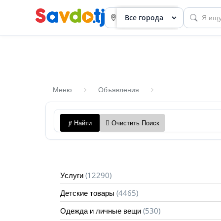
Меню
Объявления
Панель
Найти
Очистить Поиск
приборов
Профиль
Посмотреть
(12290)
Услуги
Разместить
(4465)
Детские товары
объявление
(530)
Одежда и личные вещи
членство