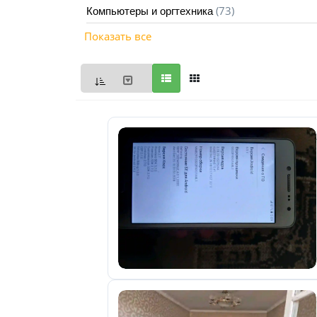
(73)
Компьютеры и оргтехника
Мои
Показать все
объявления
0
Избранные
объявления
0
На
модерации
0
Скрытые
объявления
0
Скрытые
0
Повторно