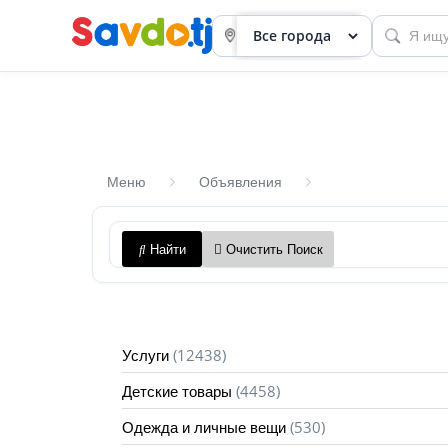
Меню
Объявления
Панель
Найти
Очистить Поиск
приборов
Профиль
Посмотреть
(12438)
Услуги
Разместить
(4458)
Детские товары
объявление
(530)
Одежда и личные вещи
членство