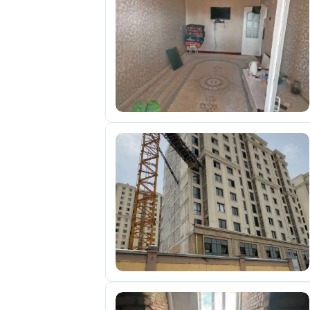
отправленные
объявления
0
Сделка
Настройки
аккаунта
Выйти