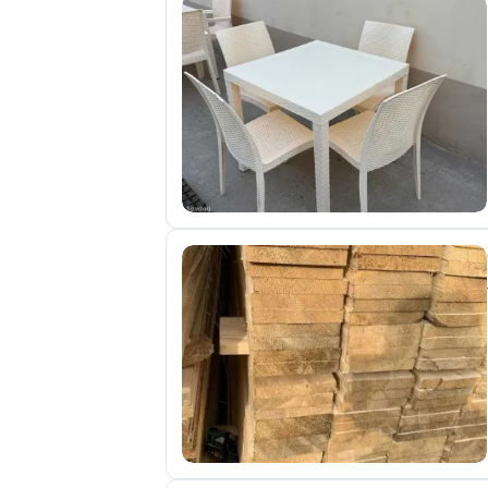
отправленные
объявления
0
Сделка
Настройки
аккаунта
Выйти