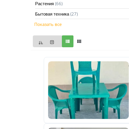
(66)
Растения
Мои
(27)
Бытовая техника
объявления
0
Показать все
Избранные
объявления
0
На
модерации
0
Скрытые
объявления
0
Скрытые
0
Повторно