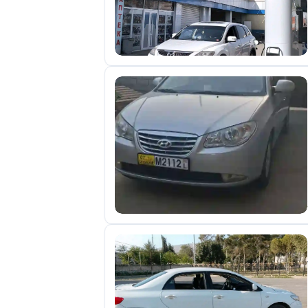
отправленные
объявления
0
Сделка
Настройки
аккаунта
Выйти