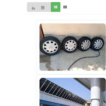
Мои
объявления
0
Избранные
объявления
0
На
модерации
0
Скрытые
объявления
0
Скрытые
0
Повторно