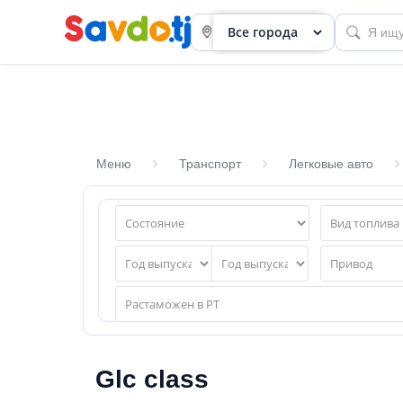
Меню
Транспорт
Легковые авто
Панель
приборов
Профиль
Посмотреть
Разместить
объявление
Glc class
членство