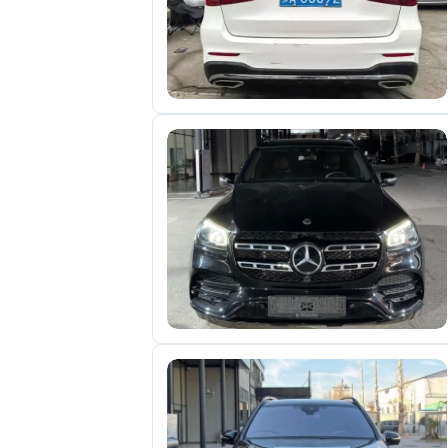
отправленные
объявления
0
Сделка
Настройки
аккаунта
Выйти