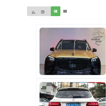
Мои
объявления
0
Избранные
объявления
0
На
модерации
0
Скрытые
объявления
0
Скрытые
0
Повторно