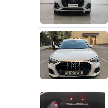
отправленные
объявления
0
Сделка
Настройки
аккаунта
Выйти