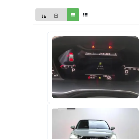
Мои
объявления
0
Избранные
объявления
0
На
модерации
0
Скрытые
объявления
0
Скрытые
0
Повторно