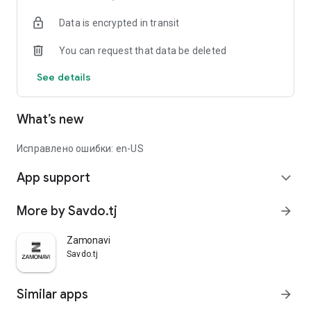
Data is encrypted in transit
You can request that data be deleted
See details
What’s new
Исправлено ошибки: en-US
App support
expand_more
More by Savdo.tj
arrow_forward
Zamonavi
Savdo.tj
Similar apps
arrow_forward