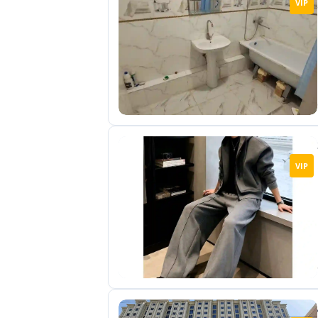
VIP
отправленные
объявления
0
Сделка
Настройки
аккаунта
Выйти
VIP