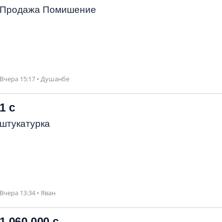
Продажа Помишение
Вчера 15:17 • Душанбе
1 с
штукатурка
Вчера 13:34 • Яван
1 060 000 с