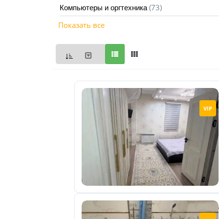
(73)
Компьютеры и оргтехника
Мои
Показать все
объявления
0
Избранные
объявления
0
На
VIP
модерации
0
Скрытые
объявления
0
Скрытые
0
Повторно