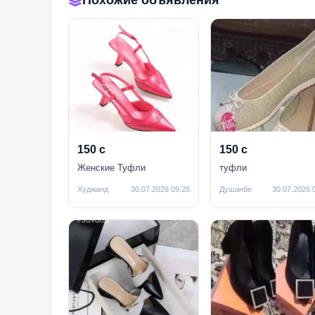
Похожие объявления
150 с
150 с
Женские Туфли
туфли
Худжанд
30.07.2026 09:28
Душанбе
30.07.2026 