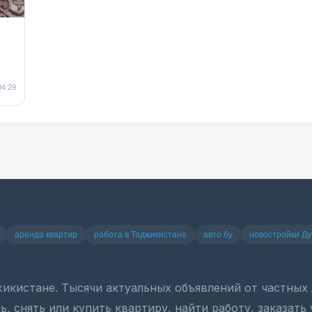
04:29
аренда квартир
работа в Таджикистане
авто бу
новостройки Д
джикистане. Тысячи актуальных объявлений от частны
, снять или купить квартиру, найти работу, заказать