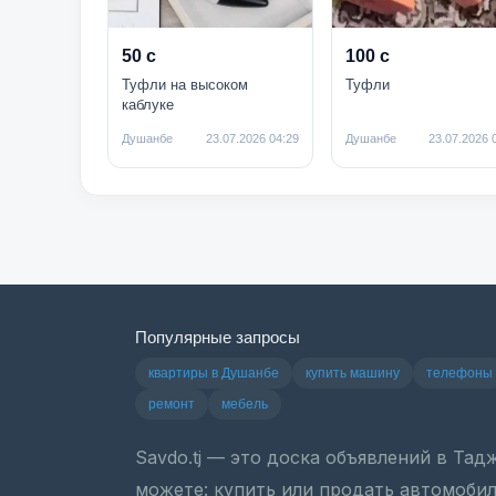
50 с
100 с
Туфли на высоком
Туфли
каблуке
Душанбе
23.07.2026 04:29
Душанбе
23.07.2026 
Популярные запросы
квартиры в Душанбе
купить машину
телефоны
ремонт
мебель
Savdo.tj — это доска объявлений в Та
можете: купить или продать автомобиль