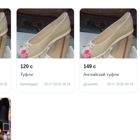
120 с
149 с
Туфли
Английский туфли
09:28
Канибадам
30.07.2026 09:28
Душанбе
23.07.2026 04:29