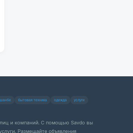
ушанбе
бытовая техника
одежда
услуги
х лиц и компаний. С помощью Savdo вы
 услуги. Размещайте объявления