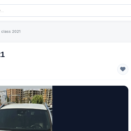
 class 2021
21