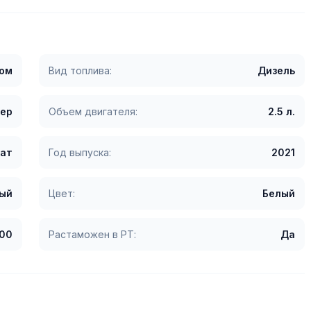
гом
Вид топлива:
Дизель
ер
Объем двигателя:
2.5 л.
ат
Год выпуска:
2021
ый
Цвет:
Белый
00
Растаможен в РТ:
Да