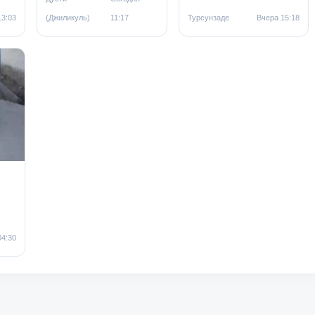
13:03
(Джиликуль)
11:17
Турсунзаде
Вчера 15:18
04:30