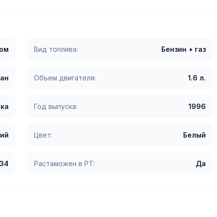
гом
Вид топлива:
Бензин + газ
ан
Объем двигателя:
1.6 л.
ка
Год выпуска:
1996
ий
Цвет:
Белый
234
Растаможен в РТ:
Да