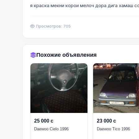
я краска мекни корои мелоч дора дига хамаш с
Просмотров: 705
Похожие объявления
25 000 с
23 000 с
Daewoo Cielo 1996
Daewoo Tico 1996