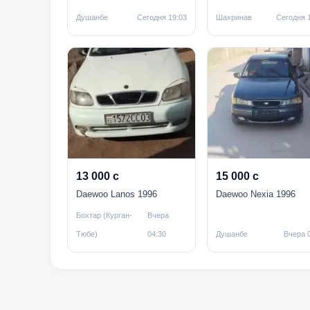
Душанбе
Сегодня 19:03
Шахринав
Сегодня 
13 000 с
15 000 с
Daewoo Lanos 1996
Daewoo Nexia 1996
Бохтар (Курган-
Вчера
Тюбе)
04:30
Душанбе
Вчера 