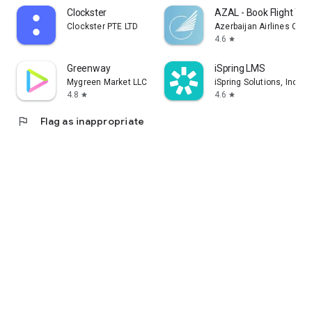
Clockster
AZAL - Book Flight Tic
Clockster PTE LTD
Azerbaijan Airlines CJS
4.6
star
Greenway
iSpring LMS
Mygreen Market LLC
iSpring Solutions, Inc.
4.8
4.6
star
star
flag
Flag as inappropriate