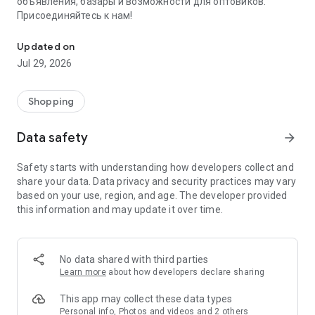
объявления, базары и возможности для оптовиков.
Присоединяйтесь к нам!
Savdo.tj Купля-продажа квартир, автомобилей, смартфонов, 
Updated on
Jul 29, 2026
Shopping
Data safety
arrow_forward
Safety starts with understanding how developers collect and
share your data. Data privacy and security practices may vary
based on your use, region, and age. The developer provided
this information and may update it over time.
No data shared with third parties
Learn more
about how developers declare sharing
This app may collect these data types
Personal info, Photos and videos and 2 others