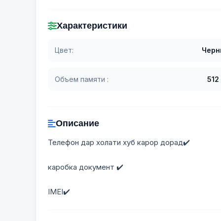
Характеристики
Цвет:
Черн
Объем памяти :
512
Описание
Телефон дар холати хуб карор дорад✔️
каробка документ ✔️
IMEI✔️