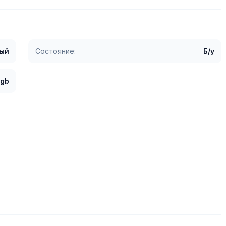
ый
Состояние:
Б/у
 gb