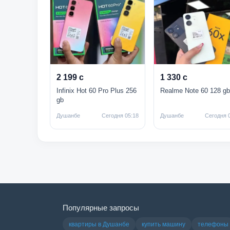
2 199 с
1 330 с
Infinix Hot 60 Pro Plus 256
Realme Note 60 128 gb
gb
Душанбе
Сегодня 05:18
Душанбе
Сегодня 
Популярные запросы
квартиры в Душанбе
купить машину
телефоны