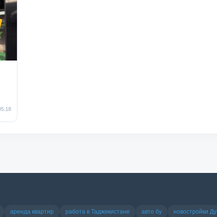
05:18
аренда квартир
работа в Таджикистане
авто бу
новостройки Д