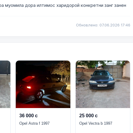
ра муомила дора илтимос харидорой конкретни занг занен
Обновлено: 07.06.2026 17:46
36 000 с
25 000 с
Opel Astra f 1997
Opel Vectra b 1997