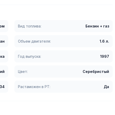
гом
Вид топлива:
Бензин + газ
ан
Объем двигателя:
1.6 л.
ка
Год выпуска:
1997
ий
Цвет:
Серебристый
234
Растаможен в РТ:
Да