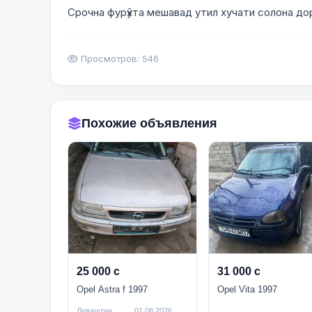
Срочна фурӯхта мешавад утил хучати солона до
Просмотров: 546
Похожие объявления
25 000 с
31 000 с
Opel Astra f 1997
Opel Vita 1997
Деваштич
01.08.2026