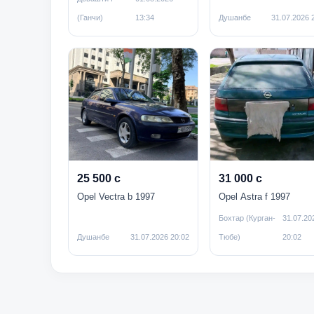
(Ганчи)
13:34
Душанбе
31.07.2026 
25 500 с
31 000 с
Opel Vectra b 1997
Opel Astra f 1997
Бохтар (Курган-
31.07.20
Душанбе
31.07.2026 20:02
Тюбе)
20:02