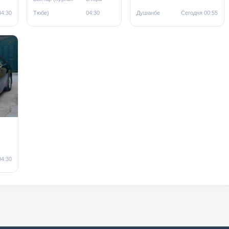
04:30
Тюбе)
04:30
Душанбе
Сегодня 00:55
04:30