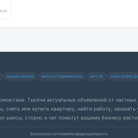
04:30
аренда квартир
работа в Таджикистане
авто бу
новостройки Д
джикистане. Тысячи актуальных объявлений от частны
, снять или купить квартиру, найти работу, заказать
ео-рилсы, сторис и чат помогут вашему бизнесу расти
Безопасность
Условия
Конфиденциальность