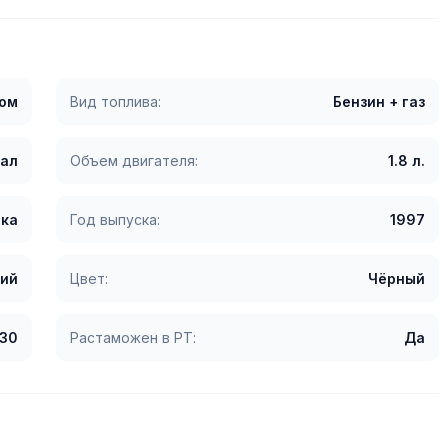
гом
Вид топлива:
Бензин + газ
сал
Объем двигателя:
1.8 л.
ка
Год выпуска:
1997
ий
Цвет:
Чёрный
30
Растаможен в РТ:
Да