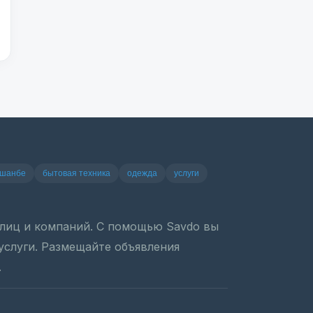
ушанбе
бытовая техника
одежда
услуги
х лиц и компаний. С помощью Savdo вы
 услуги. Размещайте объявления
.