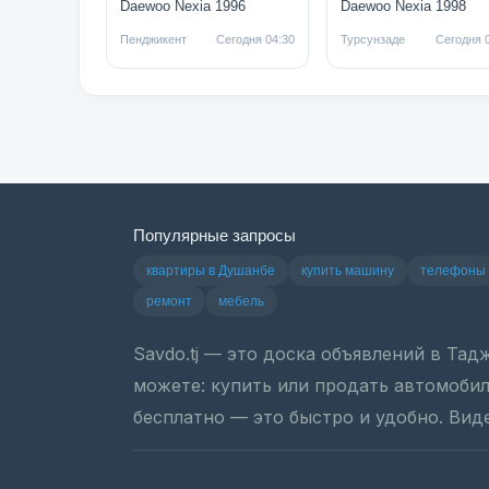
Daewoo Nexia 1996
Daewoo Nexia 1998
Пенджикент
Сегодня 04:30
Турсунзаде
Сегодня 
Популярные запросы
квартиры в Душанбе
купить машину
телефоны
ремонт
мебель
Savdo.tj — это доска объявлений в Та
можете: купить или продать автомобиль
бесплатно — это быстро и удобно. Вид