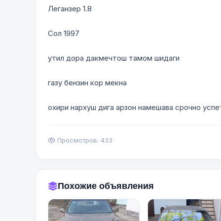
Леганзер 1.8
Сол 1997
утил дора дакмечтош тамом шидаги
газу бензин кор мекна
охири нархуш дига арзон намешава срочно успет
Просмотров: 433
Похожие объявления