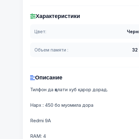
Характеристики
Цвет:
Черн
Объем памяти :
32
Описание
Тилфон да ҳолати хуб қарор дорад.
Нарх : 450 бо муомила дора
Redmi 9A
RAM: 4