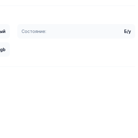
ый
Состояние:
Б/у
 gb