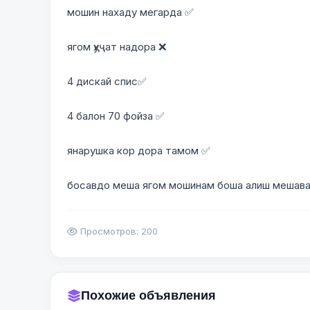
мошин нахаду мегарда ✅
ягом ҳуҷат надора ❌
4 дискай спис✅
4 балон 70 фойза ✅
янарушка кор дора тамом ✅
босавдо меша ягом мошинам боша алиш мешав
Просмотров: 200
Похожие объявления