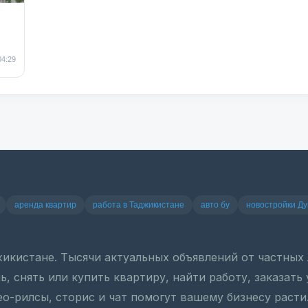
04:29
аренда квартир
работа в Таджикистане
авто бу
новостройки Д
джикистане. Тысячи актуальных объявлений от частны
, снять или купить квартиру, найти работу, заказать
ео-рилсы, сторис и чат помогут вашему бизнесу расти