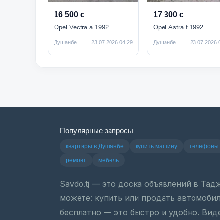
16 500 с
17 300 с
Opel Vectra a 1992
Opel Astra f 1992
Душанбе
23.07.2026 04:29
Душанбе
23.07.2026 
Популярные запросы
квартиры в Душанбе
купить машину
телефоны
ремонт
мебель
Savdo.tj — это доска объявлений в Та
можете: купить или продать автомобиль
бесплатно — это быстро и удобно. Вид