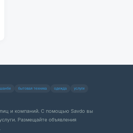
ушанбе
бытовая техника
одежда
услуги
х лиц и компаний. С помощью Savdo вы
 услуги. Размещайте объявления
.