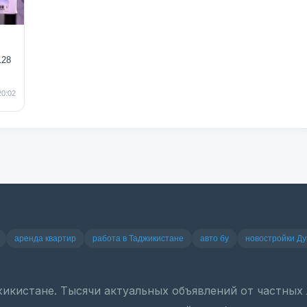
128
20:02
аренда квартир
работа в Таджикистане
авто бу
новостройки Д
джикистане. Тысячи актуальных объявлений от частны