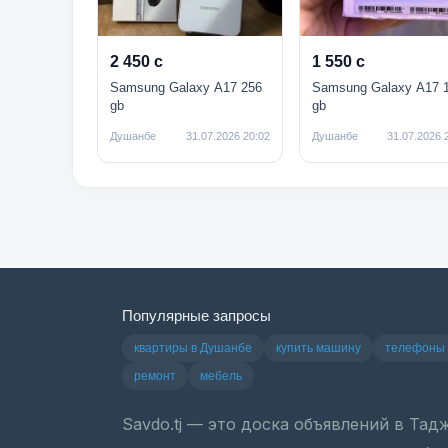
2 450 с
1 550 с
Samsung Galaxy A17 256
Samsung Galaxy A17 
gb
gb
Душанбе
31.07.2026 20:02
Душанбе
31.07.2026 
Популярные запросы
квартиры в Душанбе
купить машину
телефоны
ремонт
мебель
Savdo.tj — это доска объявлений в Та