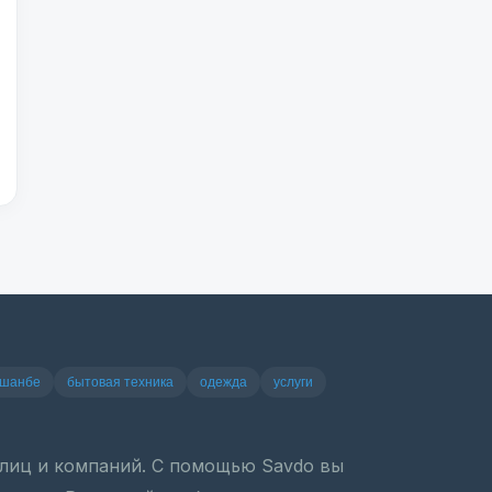
ушанбе
бытовая техника
одежда
услуги
х лиц и компаний. С помощью Savdo вы