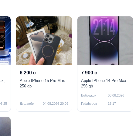
6 200 с
7 900 с
ax,
Apple IPhone 15 Pro Max
Apple IPhone 14 Pro Max
256 gb
256 gb
Бободжон
03.08.2026
03:25
Душанбе
04.08.2026 20:09
Гаффуров
15:17