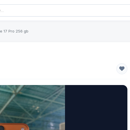
e 17 Pro 256 gb
b