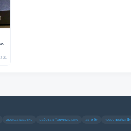
ax
17:21
аренда квартир
работа в Таджикистане
авто бу
новостройки Д