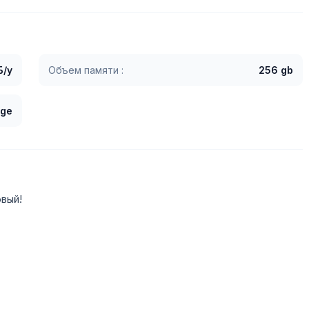
Б/у
Объем памяти :
256 gb
nge
овый!