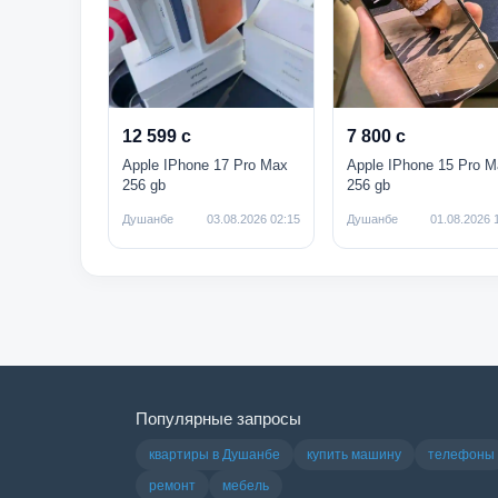
12 599 с
7 800 с
Apple IPhone 17 Pro Max
Apple IPhone 15 Pro M
256 gb
256 gb
Душанбе
03.08.2026 02:15
Душанбе
01.08.2026 
Популярные запросы
квартиры в Душанбе
купить машину
телефоны
ремонт
мебель