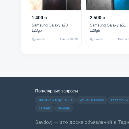
1 400 с
2 500 с
Samsung Galaxy a70
Samsung Galaxy a51
128gb
128gb
Душанбе
Вчера 04:30
Душанбе
Вчера 
Популярные запросы
квартиры в Душанбе
купить машину
телефоны
ремонт
мебель
Savdo.tj — это доска объявлений в Та