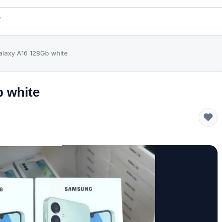
laxy A16 128Gb white
 white