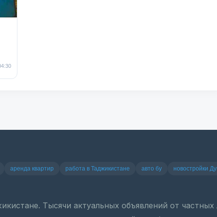
04:30
аренда квартир
работа в Таджикистане
авто бу
новостройки Д
джикистане. Тысячи актуальных объявлений от частны