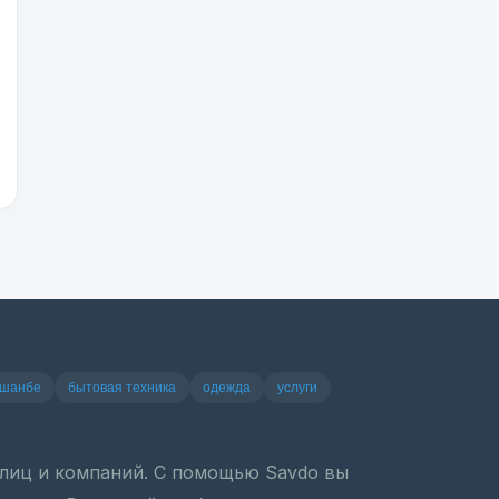
ушанбе
бытовая техника
одежда
услуги
х лиц и компаний. С помощью Savdo вы